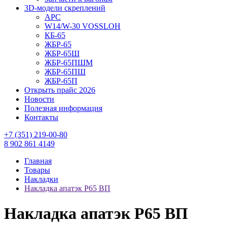
3D-модели скреплений
АРС
W14/W-30 VOSSLOH
КБ-65
ЖБР-65
ЖБР-65Ш
ЖБР-65ПШМ
ЖБР-65ПШ
ЖБР-65П
Открыть прайс 2026
Новости
Полезная информация
Контакты
+7 (351) 219-00-80
8 902 861 4149
Главная
Товары
Накладки
Накладка апатэк Р65 ВП
Накладка апатэк Р65 ВП