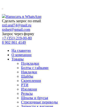
.
Написать в WhatsApp
Сделать запрос по email
rzd.ural74@mail.ru
rzdset@gmail.com
Запрос через форму
+7 (351) 219-00-80
8 902 861 4149
На главную
О компании
Товары
Подкладки
Болты с гайками
Накладки
Шайбы
Скрепления
РТИ
Изоляция
Рельсы
Шпалы и брусья
Стрелочные переводы
Запчасти к вагонам