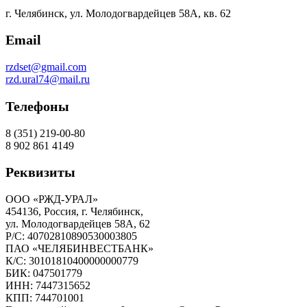
г. Челябинск, ул. Молодогвардейцев 58А, кв. 62
Email
rzdset@gmail.com
rzd.ural74@mail.ru
Телефоны
8 (351) 219-00-80
8 902 861 4149
Реквизиты
ООО «РЖД-УРАЛ»
454136, Россия, г. Челябинск,
ул. Молодогвардейцев 58А, 62
Р/С: 40702810890530003805
ПАО «ЧЕЛЯБИНВЕСТБАНК»
К/С: 30101810400000000779
БИК: 047501779
ИНН: 7447315652
КПП: 744701001