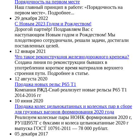
Порядочность на первом месте
Наш главный принцип в работе: «Порядочность на
первом месте». Подробнее...
29 декабря 2022
C Новым 2023 Годом и Рождеством!
Дорогой партнёр! Поздравляем Вас с
наступающим Новым годом и Рождеством! Мы
плодотворно сотрудничали, решали задачи, достигали
поставленных целей.
12 января 2021
Что такое реконструкция железнодорожного крепежа?
Создана линия по реконструкции бывших в
употреблении короткое время материалов верхнего
строения пути. Подробнее в статье.
12 августа 2020
Продажа новых рельс Р65 Т1
Компания РЖД-Снаб реализует новые рельсы Р65 Т1
2014-2016 гг
10 июня 2020
Продажа колес цельнокатанных и колесных пар в сборе
для грузовых вагонов формирования 2020 года
Реализуем колесные пары НОНК формирования 2020 г,
РУ1Ш957Г с буксами и колеса цельнокатанные 2020 г
выпуска ГОСТ 10791-2011 — 78 000 руб/шт.
05 декабря 2017