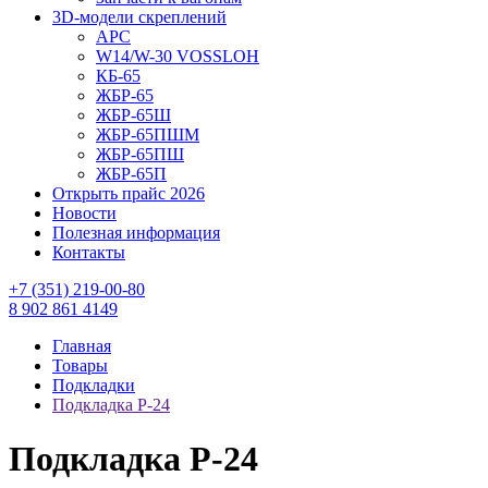
3D-модели скреплений
АРС
W14/W-30 VOSSLOH
КБ-65
ЖБР-65
ЖБР-65Ш
ЖБР-65ПШМ
ЖБР-65ПШ
ЖБР-65П
Открыть прайс 2026
Новости
Полезная информация
Контакты
+7 (351) 219-00-80
8 902 861 4149
Главная
Товары
Подкладки
Подкладка Р-24
Подкладка Р-24