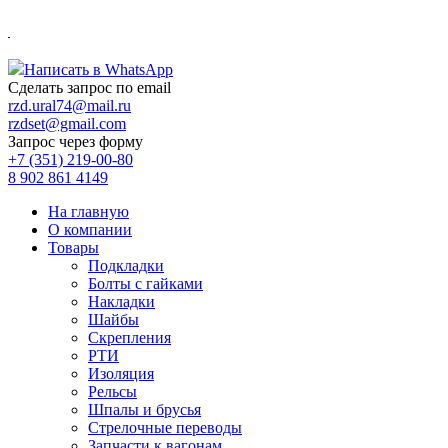
.
Написать в WhatsApp
Сделать запрос по email
rzd.ural74@mail.ru
rzdset@gmail.com
Запрос через форму
+7 (351) 219-00-80
8 902 861 4149
На главную
О компании
Товары
Подкладки
Болты с гайками
Накладки
Шайбы
Скрепления
РТИ
Изоляция
Рельсы
Шпалы и брусья
Стрелочные переводы
Запчасти к вагонам