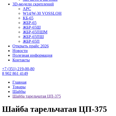
3D-модели скреплений
АРС
W14/W-30 VOSSLOH
КБ-65
ЖБР-65
ЖБР-65Ш
ЖБР-65ПШМ
ЖБР-65ПШ
ЖБР-65П
Открыть прайс 2026
Новости
Полезная информация
Контакты
+7 (351) 219-00-80
8 902 861 4149
Главная
Товары
Шайбы
Шайба тарельчатая ЦП-375
Шайба тарельчатая ЦП-375