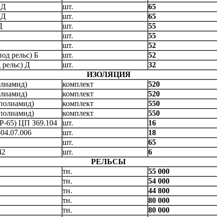
ПД
шт.
65
ПД
шт.
65
Д
шт.
55
шт.
55
шт.
52
од рельс) Б
шт.
52
 рельс) Д
шт.
32
ИЗОЛЯЦИЯ
олиамид)
комплект
520
олиамид)
комплект
520
(полиамид)
комплект
550
(полиамид)
комплект
550
Р-65) ЦП 369.104
шт.
16
04.07.006
шт.
18
шт.
65
42
шт.
6
РЕЛЬСЫ
тн.
55 000
тн.
54 000
тн.
44 800
тн.
80 000
тн.
80 000