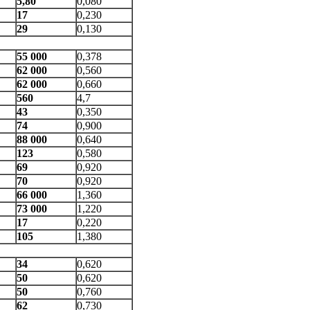
5,80
0,080
17
0,230
29
0,130
55 000
0,378
62 000
0,560
62 000
0,660
560
4,7
43
0,350
74
0,900
88 000
0,640
123
0,580
69
0,920
70
0,920
66 000
1,360
73 000
1,220
17
0,220
105
1,380
34
0,620
50
0,620
50
0,760
62
0,730