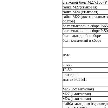
стыковой болт М27х160 (Р-
гайка М27(стыковая)
гайка М24 (стыковая)
гайка М22 (для закладных
болтов)
болт стыковой в сборе Р-65
болт стыковой в сборе Р-50
болт закладной в сборе
болт клеммный в сборе
1Р-65
2Р-65
1Р-50
пластрон
апатэк Р65 ВП
М25 (2-х витковая)
М27 (1-витковая)
М24 (1-витковая)
шайба закладная (седлови