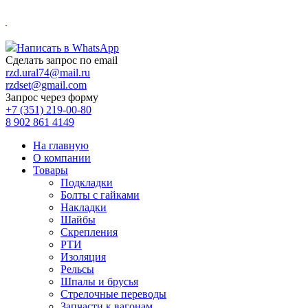
.
Написать в WhatsApp
Сделать запрос по email
rzd.ural74@mail.ru
rzdset@gmail.com
Запрос через форму
+7 (351) 219-00-80
8 902 861 4149
На главную
О компании
Товары
Подкладки
Болты с гайками
Накладки
Шайбы
Скрепления
РТИ
Изоляция
Рельсы
Шпалы и брусья
Стрелочные переводы
Запчасти к вагонам