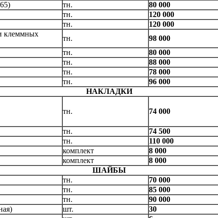
65)
тн.
80 000
тн.
120 000
тн.
120 000
 и клеммных
тн.
98 000
тн.
80 000
тн.
88 000
тн.
78 000
тн.
96 000
НАКЛАДКИ
тн.
74 000
тн.
74 500
тн.
110 000
комплект
8 000
комплект
8 000
ШАЙБЫ
тн.
70 000
тн.
85 000
тн.
90 000
дная)
шт.
30