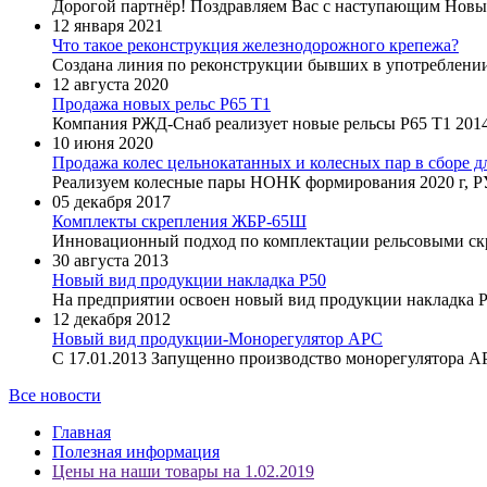
Дорогой партнёр! Поздравляем Вас с наступающим Новым
12 января 2021
Что такое реконструкция железнодорожного крепежа?
Создана линия по реконструкции бывших в употреблении 
12 августа 2020
Продажа новых рельс Р65 Т1
Компания РЖД-Снаб реализует новые рельсы Р65 Т1 2014
10 июня 2020
Продажа колес цельнокатанных и колесных пар в сборе д
Реализуем колесные пары НОНК формирования 2020 г, РУ
05 декабря 2017
Комплекты скрепления ЖБР-65Ш
Инновационный подход по комплектации рельсовыми ск
30 августа 2013
Новый вид продукции накладка Р50
На предприятии освоен новый вид продукции накладка Р
12 декабря 2012
Новый вид продукции-Монорегулятор АРС
С 17.01.2013 Запущенно производство монорегулятора АР
Все новости
Главная
Полезная информация
Цены на наши товары на 1.02.2019