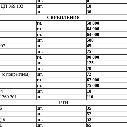
шт.
6
 ЦП 369.103
шт.
18
шт.
30
СКРЕПЛЕНИЯ
тн.
58 000
тн.
64 000
тн.
64 000
шт.
580
007
шт.
45
шт.
75
тн.
90 000
шт.
125
2
шт.
70
 (с покрытием)
шт.
72
тн.
67 000
тн.
75 000
04
шт.
18
 369.301
шт.
110
РТИ
Б
шт.
35
шт.
52
) Б
шт.
52
 Б
шт.
65