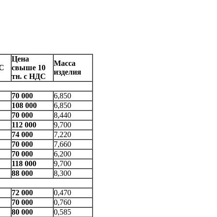
Цена
Масса
ДС
свыше 10
изделия
тн. с НДС
70 000
6,850
108 000
6,850
70 000
8,440
112 000
9,700
74 000
7,220
70 000
7,660
70 000
6,200
118 000
9,700
88 000
8,300
72 000
0,470
70 000
0,760
80 000
0,585