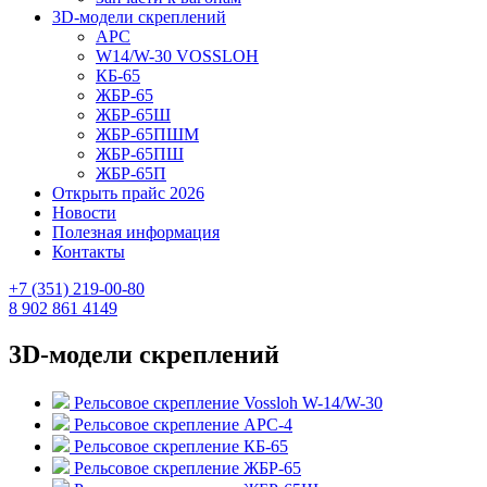
3D-модели скреплений
АРС
W14/W-30 VOSSLOH
КБ-65
ЖБР-65
ЖБР-65Ш
ЖБР-65ПШМ
ЖБР-65ПШ
ЖБР-65П
Открыть прайс 2026
Новости
Полезная информация
Контакты
+7 (351) 219-00-80
8 902 861 4149
3D-модели скреплений
Рельсовое скрепление Vossloh W-14/W-30
Рельсовое скрепление АРС-4
Рельсовое скрепление КБ-65
Рельсовое скрепление ЖБР-65