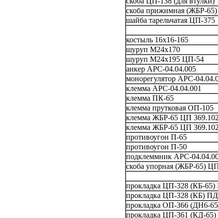
скоба ЦП-138 (для втулки)
скоба прижимная (ЖБР-65)
шайба тарельчатая ЦП-375
костыль 16х16-165
шуруп М24х170
шуруп М24х195 ЦП-54
анкер АРС-04.04.005
монорегулятор АРС-04.04.
клемма АРС-04.04.001
клемма ПК-65
клемма прутковая ОП-105
клемма ЖБР-65 ЦП 369.10
клемма ЖБР-65 ЦП 369.102
противоугон П-65
противоугон П-50
подклеммник АРС-04.04.0
скоба упорная (ЖБР-65) ЦП
прокладка ЦП-328 (КБ-65) 
прокладка ЦП-328 (КБ) ПД
прокладка ОП-366 (ДН6-65
прокладка ЦП-361 (КД-65)